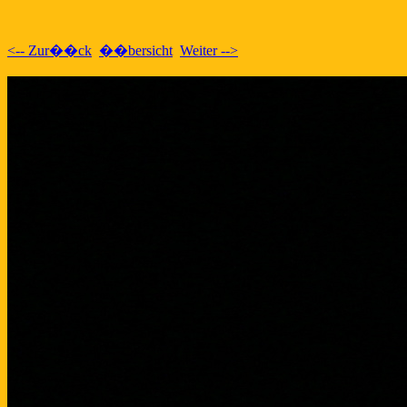
<-- Zur��ck
��bersicht
Weiter -->