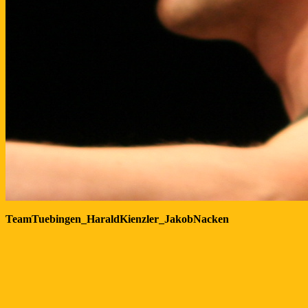
TeamTuebingen_HaraldKienzler_JakobNacken