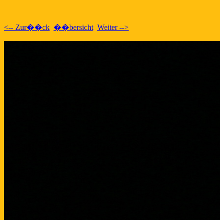
<-- Zur��ck
��bersicht
Weiter -->