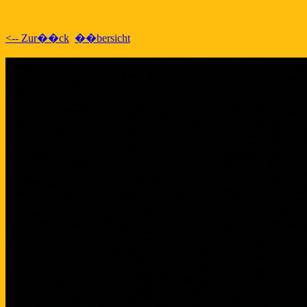
<-- Zur��ck
��bersicht