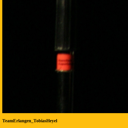
TeamErlangen_TobiasHeyel