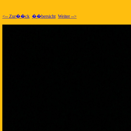
<-- Zur��ck
��bersicht
Weiter -->