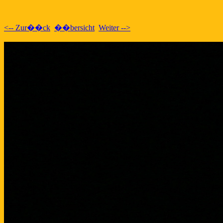
<-- Zur��ck
��bersicht
Weiter -->